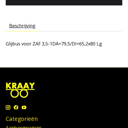
Beschrijving
Glijbus voor ZAF 3,5-1DA=79,5/DI=65,2x80 Lg
Categorieën
Aanhangwagens