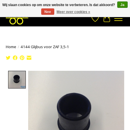
Wij slaan cookies op om onze website te verbeteren. Is dat akkoord?
Ja
Stuur een Whatsapp bericht
033- 2470 538
info@kraaybv.com
Nee
Meer over cookies »
Verlanglijst
Winkelwa
Home
/
4144 Glijbus voor ZAF 3,5-1
Product image slideshow Items