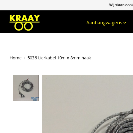
Wij slaan coo
WELKOM BIJ KRAAY NIJKERK B.V.
Aanhangwagens
Home
/
5036 Lierkabel 10m x 8mm haak
Product image slideshow Items