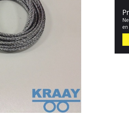
P
Ne
en