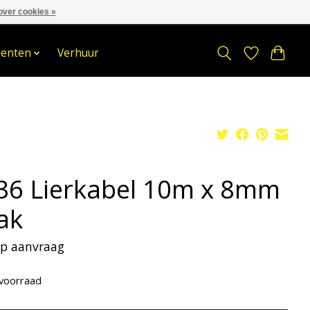
over cookies »
om
Stuur een Whatsapp bericht
Sindelererf 3, 3861 PW, Nijkerk
tenten
Verhuur
36 Lierkabel 10m x 8mm
ak
 op aanvraag
voorraad