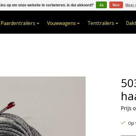
kies op om onze website te verbeteren. Is dat akkoord?
Ja
Nee
Meer 
033- 2470 538
info@kraaybv.c
Paardentrailers
Vouwwagens
Tenttrailers
Dak
50
ha
Prijs
Op 