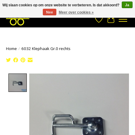
Wij slaan cookies op om onze website te verbeteren. Is dat akkoord?
Ja
Stuur een Whatsapp bericht
033- 2470 538
info@kraaybv.com
Nee
Meer over cookies »
Verlanglijst
Winkelwa
Home
/
6032 Klephaak Gr.0 rechts
Product image slideshow Items