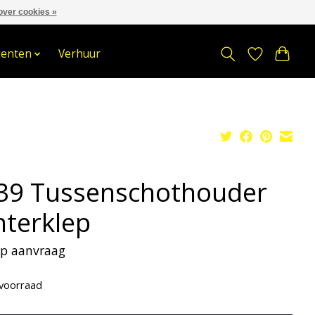
over cookies »
om
Stuur een Whatsapp bericht
Sindelererf 3, 3861 PW, Nijkerk
tenten
Verhuur
39 Tussenschothouder
hterklep
 op aanvraag
voorraad