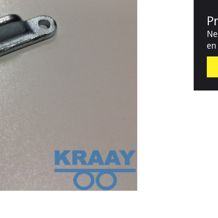
P
Ne
en