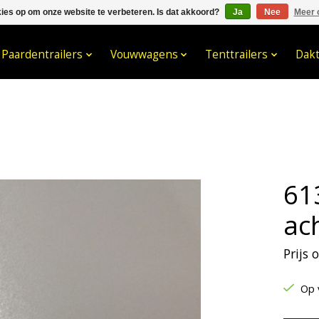
kies op om onze website te verbeteren. Is dat akkoord?
Ja
Nee
Meer 
033- 2470 538
info@kraaybv.c
Paardentrailers
Vouwwagens
Tenttrailers
Dak
61
ac
Prijs
Op 