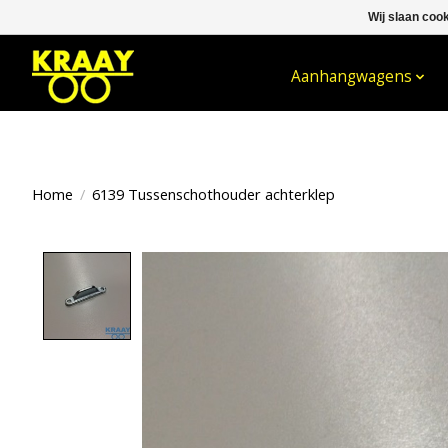
Wij slaan coo
WELKOM BIJ KRAAY NIJKERK B.V.
Aanhangwagens
Home
/
6139 Tussenschothouder achterklep
Product image slideshow Items