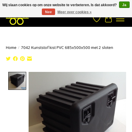
Wij slaan cookies op om onze website te verbeteren. Is dat akkoord?
Ja
Stuur een Whatsapp bericht
033- 2470 538
info@kraaybv.com
Nee
Meer over cookies »
Verlanglijst
Winkelwa
Home
/
7042 Kunststof kist PVC 685x500x500 met 2 sloten
Product image slideshow Items