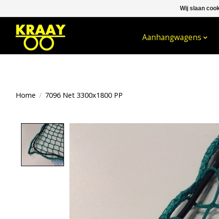
Wij slaan coo
WELKOM BIJ KRAAY NIJKERK B.V.
Aanhangwagens
Home
/
7096 Net 3300x1800 PP
Product image slideshow Items