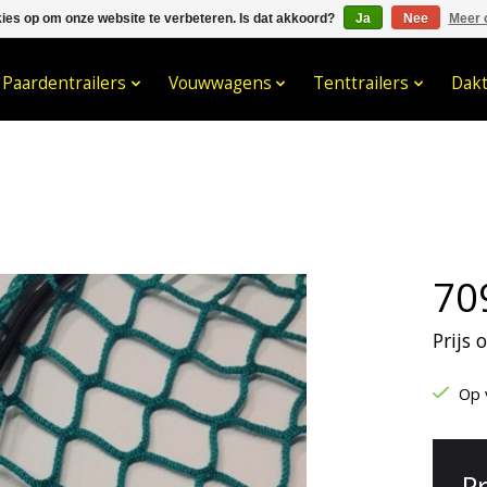
kies op om onze website te verbeteren. Is dat akkoord?
Ja
Nee
Meer 
033- 2470 538
info@kraaybv.c
Paardentrailers
Vouwwagens
Tenttrailers
Dak
70
Prijs
Op 
P