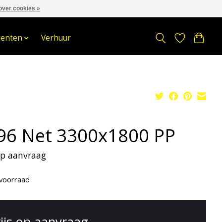
over cookies »
om
Stuur een Whatsapp bericht
Sindelererf 3, 3861 PW, Nijkerk
tenten
Verhuur
96 Net 3300x1800 PP
 op aanvraag
voorraad
rijs op aanvraag