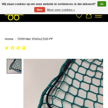
Wij slaan cookies op om onze website te verbeteren. Is dat akkoord?
Ja
Stuur een Whatsapp bericht
033- 2470 538
info@kraaybv.com
Nee
Meer over cookies »
Verlanglijst
Winkelwa
Home
/
7099 Net 3500x2500 PP
Product image slideshow Items