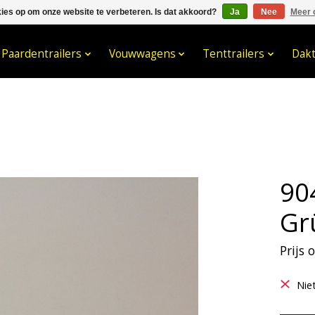
kies op om onze website te verbeteren. Is dat akkoord?
Ja
Nee
Meer 
033- 2470 538
info@kraaybv.c
Paardentrailers
Vouwwagens
Tenttrailers
Dak
90
Gr
Prijs
Nie