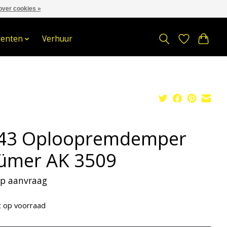
over cookies »
om
Stuur een Whatsapp bericht
Sindelererf 3, 3861 PW, Nijkerk
tenten
Verhuur
43 Oploopremdemper
ümer AK 3509
 op aanvraag
t op voorraad