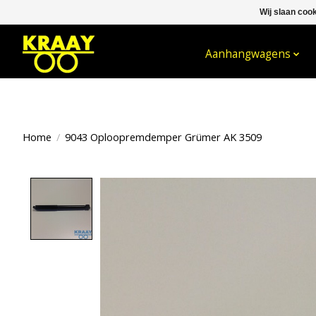
Wij slaan coo
WELKOM BIJ KRAAY NIJKERK B.V.
Aanhangwagens
Home
/
9043 Oploopremdemper Grümer AK 3509
Product image slideshow Items