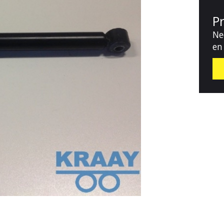
P
Ne
en