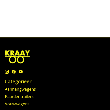
Categorieën
Aanhangwagens
Paardentrailers
Vouwwagens