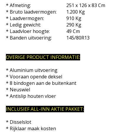
* Afmeting:
251 x 126 x 83 Cm
* Bruto laadvermogen:
1.200 Kg
* Laadvermogen:
910 Kg
* Ledig gewicht:
290 Kg
* Laadvloer hoogte:
49 Cm
* Banden uitvoering:
145/80R13
OVERIGE PRODUCT INFORMATIE:
* Aluminium uitvoering
* Vooraan opende deksel
* 8 bindogen aan de buitenkant
* Neuswiel
* Antislip houten vloer
INCLUSIEF ALL-INN AKTIE PAKKET:
* Disselslot
* Rijklaar maak kosten