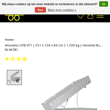
Wij slaan cookies op om onze website te verbeteren. Is dat akkoord?
Ja
Stuur een Whatsapp bericht
033- 2470 538
info@kraaybv.com
Nee
Meer over cookies »
Verlanglijst
Winkelwa
Home
/
Anssems GTB-VT1 | 251 x 126 x 83 Cm | 1.200 kg | Geremd ALL -
IN AKTIE!
Product image slideshow Items