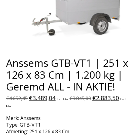
Anssems GTB-VT1 | 251 x
126 x 83 Cm | 1.200 kg |
Geremd ALL - IN AKTIE!
€3.489,04
€2.883,50
€4.652,45
€3.845,00
Incl. btw
Excl.
btw
Merk: Anssems
Type: GTB-VT1
Afmeting: 251 x 126 x 83 Cm