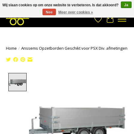
Wij slaan cookies op om onze website te verbeteren. Is dat akkoord?
Ja
Stuur een Whatsapp bericht
033- 2470 538
info@kraaybv.com
Nee
Meer over cookies »
Verlanglijst
Winkelwa
Home
/
Anssems Opzetborden Geschikt voor PSX Div. afmetingen
Product image slideshow Items