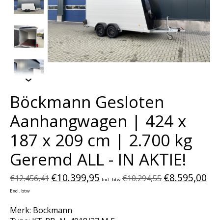
Böckmann Gesloten
Aanhangwagen | 424 x
187 x 209 cm | 2.700 kg
Geremd ALL - IN AKTIE!
€10.399,95
€8.595,00
€12.456,41
€10.294,55
Incl. btw
Excl. btw
Merk: Bockmann