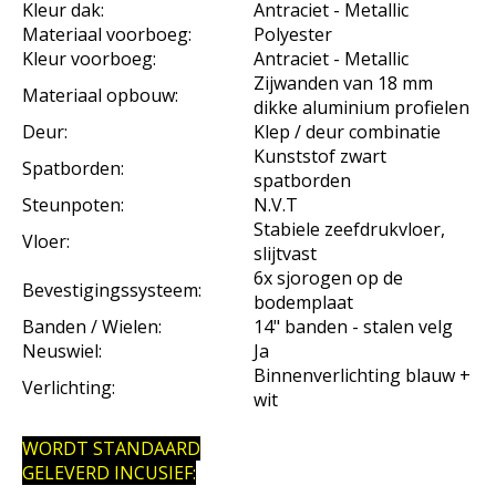
Kleur dak:
Antraciet - Metallic
Materiaal voorboeg:
Polyester
Kleur voorboeg:
Antraciet - Metallic
Zijwanden van 18 mm
Materiaal opbouw:
dikke aluminium profielen
Deur:
Klep / deur combinatie
Kunststof zwart
Spatborden:
spatborden
Steunpoten:
N.V.T
Stabiele zeefdrukvloer,
Vloer:
slijtvast
6x sjorogen op de
Bevestigingssysteem:
bodemplaat
Banden / Wielen:
14" banden - stalen velg
Neuswiel:
Ja
Binnenverlichting blauw +
Verlichting:
wit
WORDT STANDAARD
GELEVERD INCUSIEF: