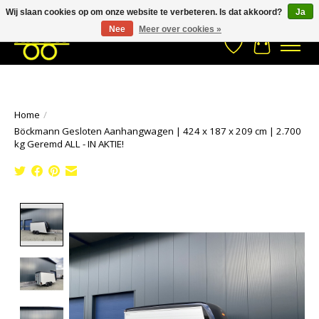
Wij slaan cookies op om onze website te verbeteren. Is dat akkoord?
Ja
Stuur een Whatsapp bericht
033- 2470 538
info@kraaybv.com
Nee
Meer over cookies »
Verlanglijst
Winkelwa
Home
/
Böckmann Gesloten Aanhangwagen | 424 x 187 x 209 cm | 2.700
kg Geremd ALL - IN AKTIE!
Product image slideshow Items