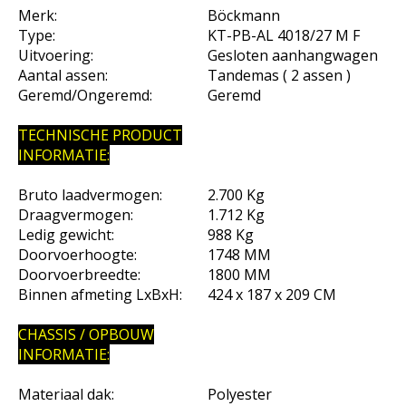
Merk:
Böckmann
Type:
KT-PB-AL 4018/27 M F
Uitvoering:
Gesloten aanhangwagen
Aantal assen:
Tandemas ( 2 assen )
Geremd/Ongeremd:
Geremd
TECHNISCHE PRODUCT
INFORMATIE:
Bruto laadvermogen:
2.700 Kg
Draagvermogen:
1.712 Kg
Ledig gewicht:
988 Kg
Doorvoerhoogte:
1748 MM
Doorvoerbreedte:
1800 MM
Binnen afmeting LxBxH:
424 x 187 x 209 CM
CHASSIS / OPBOUW
INFORMATIE:
Materiaal dak:
Polyester