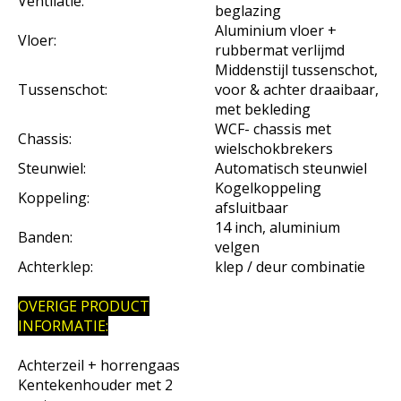
Ventilatie:
beglazing
Aluminium vloer +
Vloer:
rubbermat verlijmd
Middenstijl tussenschot,
Tussenschot:
voor & achter draaibaar,
met bekleding
WCF- chassis met
Chassis:
wielschokbrekers
Steunwiel:
Automatisch steunwiel
Kogelkoppeling
Koppeling:
afsluitbaar
14 inch, aluminium
Banden:
velgen
Achterklep:
klep / deur combinatie
OVERIGE PRODUCT
INFORMATIE:
Achterzeil + horrengaas
Kentekenhouder met 2