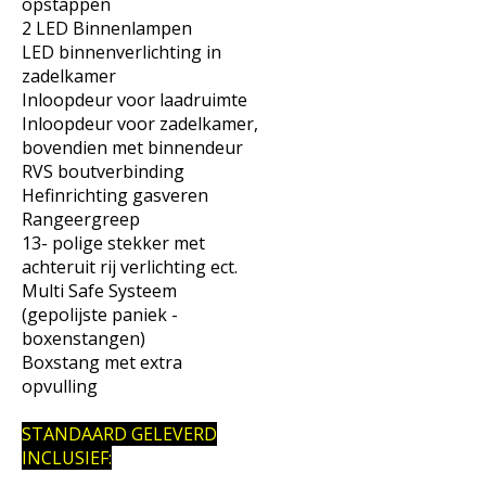
opstappen
2 LED Binnenlampen
LED binnenverlichting in
zadelkamer
Inloopdeur voor laadruimte
Inloopdeur voor zadelkamer,
bovendien met binnendeur
RVS boutverbinding
Hefinrichting gasveren
Rangeergreep
13- polige stekker met
achteruit rij verlichting ect.
Multi Safe Systeem
(gepolijste paniek -
boxenstangen)
Boxstang met extra
opvulling
STANDAARD GELEVERD
INCLUSIEF: