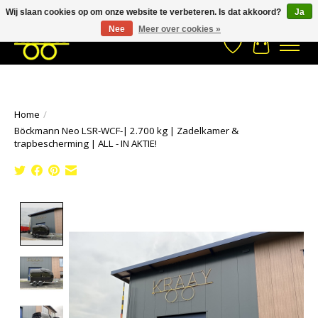
Wij slaan cookies op om onze website te verbeteren. Is dat akkoord?
Ja
Stuur een Whatsapp bericht
033- 2470 538
info@kraaybv.com
Nee
Meer over cookies »
Verlanglijst
Winkelwa
Home
/
Böckmann Neo LSR-WCF-| 2.700 kg | Zadelkamer &
trapbescherming | ALL - IN AKTIE!
Product image slideshow Items