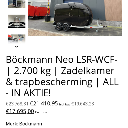
Böckmann Neo LSR-WCF-
| 2.700 kg | Zadelkamer
& trapbescherming | ALL
- IN AKTIE!
€21.410,95
€23.768,31
€19.643,23
Incl. btw
€17.695,00
Excl. btw
Merk: Böckmann