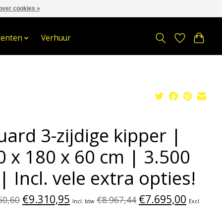
over cookies »
om
Stuur een Whatsapp bericht
Sindelererf 3, 3861 PW, Nijkerk
tenten
Verhuur
ard 3-zijdige kipper |
0 x 180 x 60 cm | 3.500
| Incl. vele extra opties!
€9.310,95
€7.695,00
50,60
€8.967,44
Incl. btw
Excl.