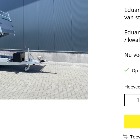
Eduar
van s
Eduar
/ kwal
Nu voo
Op 
Hoeveel
Toev