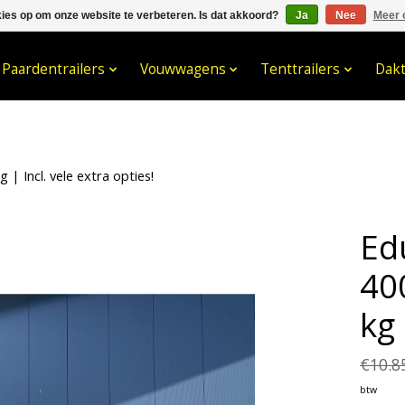
kies op om onze website te verbeteren. Is dat akkoord?
Ja
Nee
Meer 
033- 2470 538
info@kraaybv.c
Paardentrailers
Vouwwagens
Tenttrailers
Dak
 | Incl. vele extra opties!
Edu
40
kg 
€10.8
btw