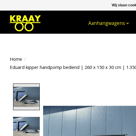
Wij slaan coo
WELKOM BIJ KRAAY NIJKERK B.V.
Aanhangwagens
Home
/
Eduard kipper handpomp bediend | 260 x 150 x 30 cm | 1.350
Product image slideshow Items