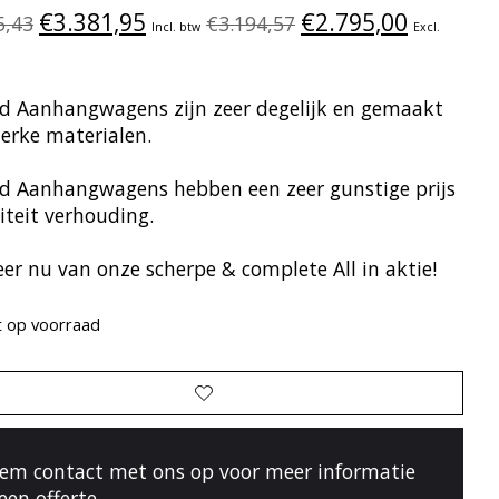
€3.381,95
€2.795,00
5,43
€3.194,57
Incl. btw
Excl.
d Aanhangwagens zijn zeer degelijk en gemaakt
terke materialen.
d Aanhangwagens hebben een zeer gunstige prijs
iteit verhouding.
eer nu van onze scherpe & complete All in aktie!
t op voorraad
em contact met ons op voor meer informatie
 een offerte.