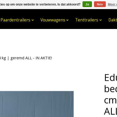
kies op om onze website te verbeteren. Is dat akkoord?
Ja
Nee
Meer 
033- 2470 538
info@kraaybv.c
Paardentrailers
Vouwwagens
Tenttrailers
Dak
 kg | geremd ALL - IN AKTIE!
Ed
be
cm
ALL