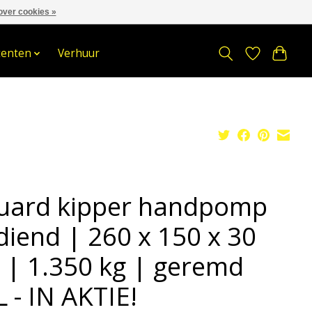
over cookies »
om
Stuur een Whatsapp bericht
Sindelererf 3, 3861 PW, Nijkerk
tenten
Verhuur
uard kipper handpomp
diend | 260 x 150 x 30
 | 1.350 kg | geremd
 - IN AKTIE!