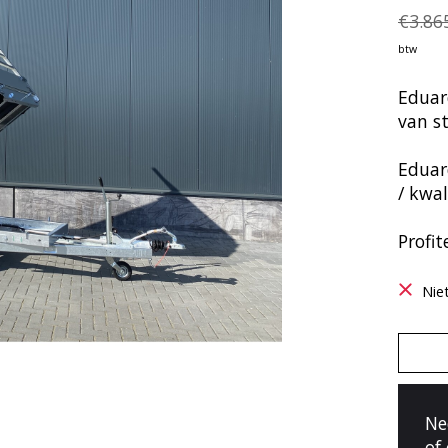
€3.86
btw
Eduar
van s
Eduar
/ kwal
Profit
Nie
Ne
of