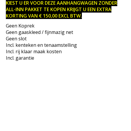
KIEST U ER VOOR DEZE AANHANGWAGEN ZONDER
ALL-INN PAKKET TE KOPEN KRIJGT U EEN EXTRA
KORTING VAN € 150,00 EXCL BTW.
Geen Koprek
Geen gaaskleed / fijnmazig net
Geen slot
Incl. kenteken en tenaamstelling
Incl. rij klaar maak kosten
Incl. garantie