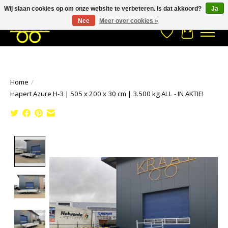
Wij slaan cookies op om onze website te verbeteren. Is dat akkoord?
Ja
Stuur een Whatsapp bericht
033- 2470 538
info@kraaybv.com
Nee
Meer over cookies »
Verlanglijst
Winkelwa
Home
/
Hapert Azure H-3 | 505 x 200 x 30 cm | 3.500 kg ALL - IN AKTIE!
Product image slideshow Items