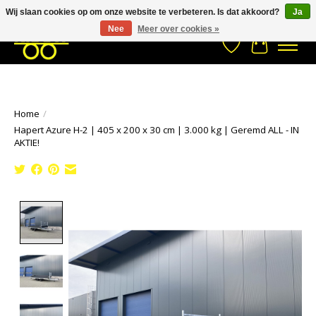
Wij slaan cookies op om onze website te verbeteren. Is dat akkoord?
Ja
Stuur een Whatsapp bericht
033- 2470 538
info@kraaybv.com
Nee
Meer over cookies »
Verlanglijst
Winkelwa
Home
/
Hapert Azure H-2 | 405 x 200 x 30 cm | 3.000 kg | Geremd ALL - IN
AKTIE!
Product image slideshow Items