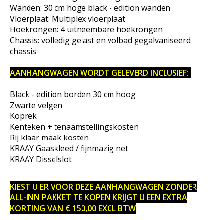
Wanden: 30 cm hoge black - edition wanden
Vloerplaat: Multiplex vloerplaat
Hoekrongen: 4 uitneembare hoekrongen
Chassis: volledig gelast en volbad gegalvaniseerd
chassis
AANHANGWAGEN WORDT GELEVERD INCLUSIEF:
Black - edition borden 30 cm hoog
Zwarte velgen
Koprek
Kenteken + tenaamstellingskosten
Rij klaar maak kosten
KRAAY Gaaskleed / fijnmazig net
KRAAY Disselslot
KIEST U ER VOOR DEZE AANHANGWAGEN ZONDER
ALL-INN PAKKET TE KOPEN KRIJGT U EEN EXTRA
KORTING VAN € 150,00 EXCL BTW