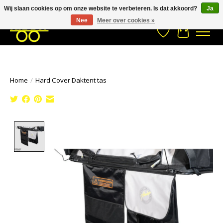
Wij slaan cookies op om onze website te verbeteren. Is dat akkoord?
Ja
Stuur een Whatsapp bericht
033- 2470 538
info@kraaybv.com
Nee
Meer over cookies »
Verlanglijst
Winkelwa
Home
/
Hard Cover Daktent tas
Product image slideshow Items