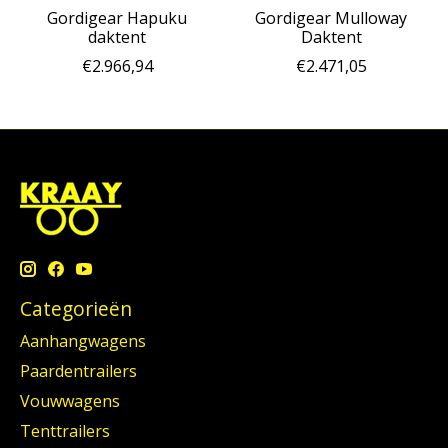
Gordigear Hapuku
Gordigear Mulloway
daktent
Daktent
€2.966,94
€2.471,05
Categorieën
Aanhangwagens
Paardentrailers
Vouwwagens
Tenttrailers