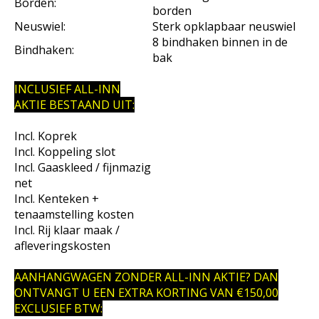
Borden:
borden
Neuswiel:
Sterk opklapbaar neuswiel
8 bindhaken binnen in de
Bindhaken:
bak
INCLUSIEF ALL-INN
AKTIE BESTAAND UIT:
Incl. Koprek
Incl. Koppeling slot
Incl. Gaaskleed / fijnmazig
net
Incl. Kenteken +
tenaamstelling kosten
Incl. Rij klaar maak /
afleveringskosten
AANHANGWAGEN ZONDER ALL-INN AKTIE? DAN
ONTVANGT U EEN EXTRA KORTING VAN €150,00
EXCLUSIEF BTW: