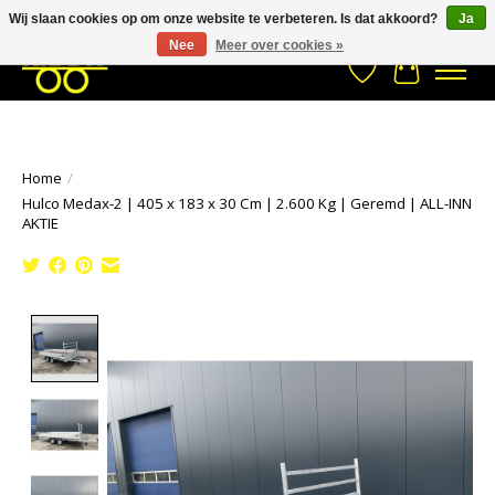
Wij slaan cookies op om onze website te verbeteren. Is dat akkoord?
Ja
Stuur een Whatsapp bericht
033- 2470 538
info@kraaybv.com
Nee
Meer over cookies »
Verlanglijst
Winkelwa
Home
/
Hulco Medax-2 | 405 x 183 x 30 Cm | 2.600 Kg | Geremd | ALL-INN
AKTIE
Product image slideshow Items