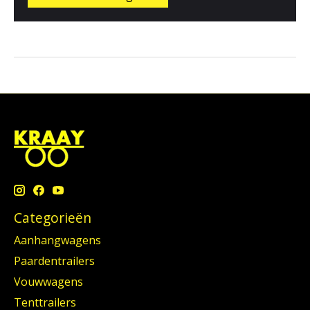
Categorieën
Aanhangwagens
Paardentrailers
Vouwwagens
Tenttrailers