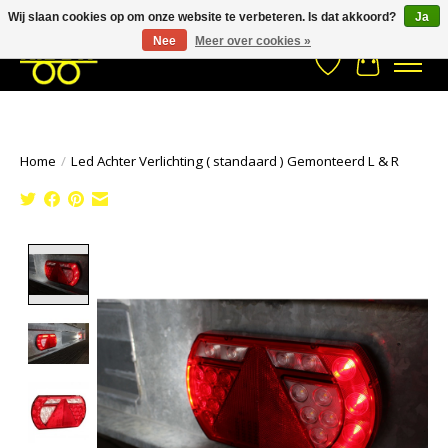
Wij slaan cookies op om onze website te verbeteren. Is dat akkoord?
Ja
Stuur een Whatsapp bericht
033- 2470 538
info@kraaybv.com
Nee
Meer over cookies »
Verlanglijst
Winkelwa
Home
/
Led Achter Verlichting ( standaard ) Gemonteerd L & R
Product image slideshow Items