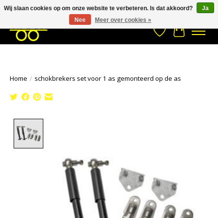
Wij slaan cookies op om onze website te verbeteren. Is dat akkoord?
Ja
Stuur een Whatsapp bericht
033- 2470 538
info@kraaybv.com
Nee
Meer over cookies »
Verlanglijst
Winkelwa
Home
/
schokbrekers set voor 1 as gemonteerd op de as
Product image slideshow Items