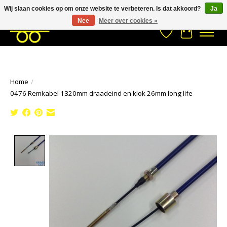
Wij slaan cookies op om onze website te verbeteren. Is dat akkoord?
Ja
Stuur een Whatsapp bericht
033- 2470 538
info@kraaybv.com
Nee
Meer over cookies »
Verlanglijst
Winkelwa
Home
/
0476 Remkabel 1320mm draadeind en klok 26mm long life
Product image slideshow Items