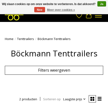
Wij slaan cookies op om onze website te verbeteren. Is dat akkoord?
Ja
Stuur een Whatsapp bericht
033- 2470 538
info@kraaybv.com
Nee
Meer over cookies »
Verlanglijst
Winkelwa
Home
/
Tenttrailers
/
Böckmann Tenttrailers
Böckmann Tenttrailers
Filters weergeven
2 producten
Sorteren op
Laagste prijs