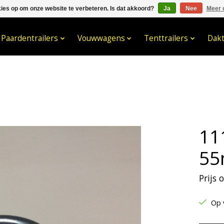
kies op om onze website te verbeteren. Is dat akkoord?
Ja
Nee
Meer 
033- 2470 538
info@kraaybv.c
Paardentrailers
Vouwwagens
Tenttrailers
Dak
11
5
Prijs
Op 