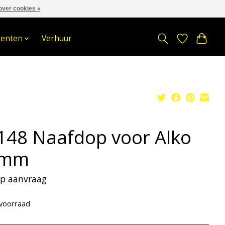
over cookies »
om
Stuur een Whatsapp bericht
Sindelererf 3, 3861 PW, Nijkerk
tenten
Verhuur
148 Naafdop voor Alko
5mm
 op aanvraag
voorraad