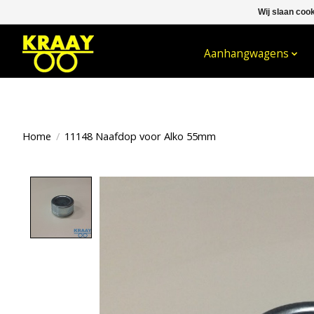
Wij slaan coo
WELKOM BIJ KRAAY NIJKERK B.V.
Aanhangwagens
Home
/
11148 Naafdop voor Alko 55mm
Product image slideshow Items