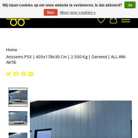
Wij slaan cookies op om onze website te verbeteren. Is dat akkoord?
Ja
Stuur een Whatsapp bericht
033- 2470 538
info@kraaybv.com
Nee
Meer over cookies »
Verlanglijst
Winkelwa
Home
/
Anssems PSX | 405x178x30 Cm | 2.500 Kg | Geremd | ALL-INN
AKTIE
Product image slideshow Items