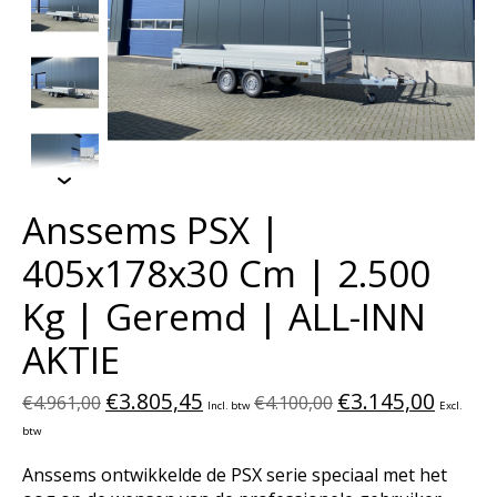
Anssems PSX |
405x178x30 Cm | 2.500
Kg | Geremd | ALL-INN
AKTIE
€3.805,45
€3.145,00
€4.961,00
€4.100,00
Incl. btw
Excl.
btw
Anssems ontwikkelde de PSX serie speciaal met het