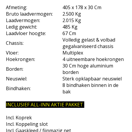
Afmeting:
405 x 178 x 30 Cm
Bruto laadvermogen:
2.500 Kg
Laadvermogen:
2.015 Kg
Ledig gewicht:
485 Kg
Laadvloer hoogte:
67 Cm
Volledig gelast & volbad
Chassis:
gegalvaniseerd chassis
Vloer:
Multiplex
Hoekrongen:
4 uitneembare hoekrongen
30 Cm hoge aluminium
Borden:
borden
Neuswiel:
Sterk opklapbaar neuswiel
8 bindhaken binnen in de
Bindhaken:
bak
INCLUSIEF ALL-INN AKTIE PAKKET
Incl. Koprek
Incl. Koppeling slot
Incl. Gaaskleed / fijnmazig net