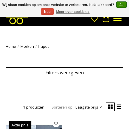
Wij slaan cookies op om onze website te verbeteren. Is dat akkoord?
Ja
Stuur een Whatsapp bericht
033- 2470 538
info@kraaybv.com
Nee
Meer over cookies »
Verlanglijst
Winkelwa
Home
/
Merken
/
hapet
Filters weergeven
1 producten
Sorteren op
Laagste prijs
Aktie prijs