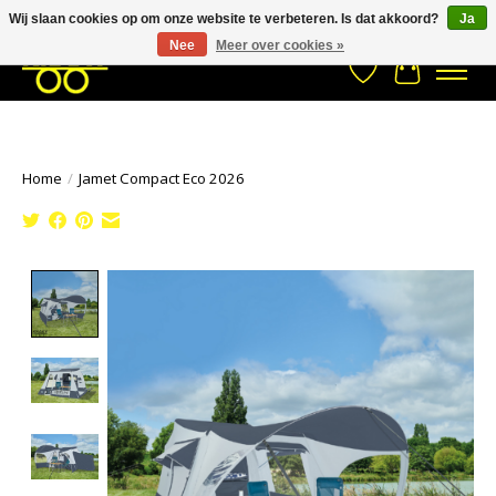
Wij slaan cookies op om onze website te verbeteren. Is dat akkoord?
Ja
Stuur een Whatsapp bericht
033- 2470 538
info@kraaybv.com
Nee
Meer over cookies »
Verlanglijst
Winkelwa
Home
/
Jamet Compact Eco 2026
Product image slideshow Items