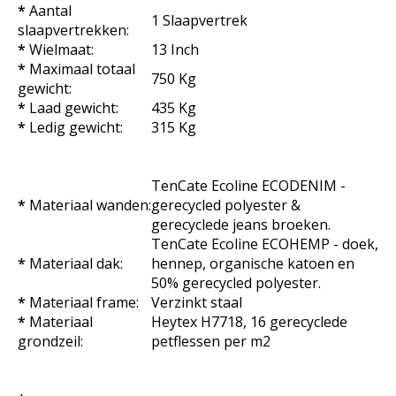
*
Aantal
1 Slaapvertrek
slaapvertrekken:
*
Wielmaat:
13 Inch
*
Maximaal totaal
750 Kg
gewicht:
*
Laad gewicht:
435 Kg
*
Ledig gewicht:
315 Kg
TenCate Ecoline ECODENIM -
*
Materiaal wanden:
gerecycled polyester &
gerecyclede jeans broeken.
TenCate Ecoline ECOHEMP - doek,
*
Materiaal dak:
hennep, organische katoen en
50% gerecycled polyester.
*
Materiaal frame:
Verzinkt staal
*
Materiaal
Heytex H7718, 16 gerecyclede
grondzeil:
petflessen per m2