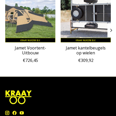
Jamet Voortent-
Jamet kantelbeugels
Uitbouw
op wielen
€726,45
€309,92