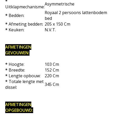
*
Asymmetrische
Uitklapmechanisme:
Royaal 2 persoons lattenbodem
*
Bedden:
bed
*
Afmeting bedden:
205 x 150 Cm
*
Keuken:
N.V.T.
AFMETINGEN
GEVOUWEN:
*
Hoogte:
103 Cm
*
Breedte:
152 Cm
*
Lengte opbouw:
220 Cm
*
Totale lengte met
345 Cm
dissel:
AFMETINGEN
OPGEBOUWD: