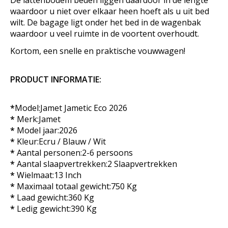
De lattenbodem beden liggen daardoor in de lengte
waardoor u niet over elkaar heen hoeft als u uit bed
wilt. De bagage ligt onder het bed in de wagenbak
waardoor u veel ruimte in de voortent overhoudt.
Kortom, een snelle en praktische vouwwagen!
PRODUCT INFORMATIE:
*
Model:Jamet Jametic Eco 2026
*
Merk:Jamet
*
Model jaar:2026
*
Kleur:Ecru / Blauw / Wit
*
Aantal personen:2-6 persoons
*
Aantal slaapvertrekken:2 Slaapvertrekken
*
Wielmaat:13 Inch
*
Maximaal totaal gewicht:750 Kg
*
Laad gewicht:360 Kg
*
Ledig gewicht:390 Kg