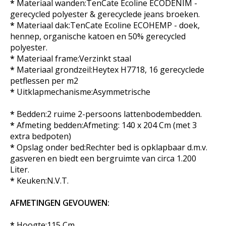
*
Materiaal wanden:TenCate Ecoline ECODENIM -
gerecycled polyester & gerecyclede jeans broeken.
*
Materiaal dak:TenCate Ecoline ECOHEMP - doek,
hennep, organische katoen en 50% gerecycled
polyester.
*
Materiaal frame:Verzinkt staal
*
Materiaal grondzeil:Heytex H7718, 16 gerecyclede
petflessen per m2
*
Uitklapmechanisme:Asymmetrische
*
Bedden:2 ruime 2-persoons lattenbodembedden.
*
Afmeting bedden:Afmeting: 140 x 204 Cm (met 3
extra bedpoten)
*
Opslag onder bed:Rechter bed is opklapbaar d.m.v.
gasveren en biedt een bergruimte van circa 1.200
Liter.
*
Keuken:N.V.T.
AFMETINGEN GEVOUWEN:
*
Hoogte:115 Cm