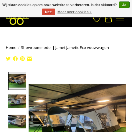
Wij slaan cookies op om onze website te verbeteren. Is dat akkoord?
Ja
Stuur een Whatsapp bericht
033- 2470 538
info@kraaybv.com
Nee
Meer over cookies »
Verlanglijst
Winkelwa
Home
/
Showroommodel | Jamet Jametic Eco vouwwagen
Product image slideshow Items